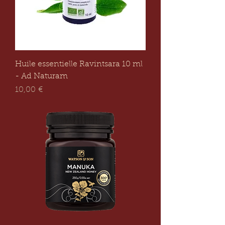
Huile essentielle Ravintsara 10 ml
- Ad Naturam
Prix
10,00 €