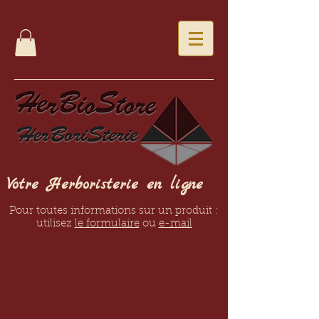
Votre Herboristerie en ligne
Pour toutes informations sur un produit :
utilisez
le formulaire
ou
e-mail