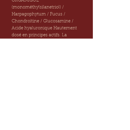
ORGANIQUE 
(monométhylsilanetriol) / 
Harpagophytum / Fucus / 
Chondroïtine / Glucosamine / 
Acide hyaluronique Hautement 
dosé en principes actifs. La 
pénétration et l'efficacité de ces 
extraits de plantes naturels & des 
autres actifs sont potentialisés par 
la Silice.