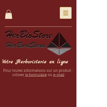
Votre Herboristerie en ligne
Pour toutes informations sur un produit :
utilisez
le formulaire
ou
e-mail