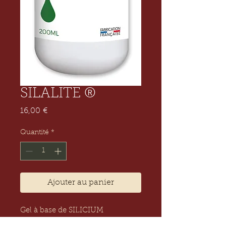
SILALITE ®
Prix
16,00 €
Quantité
*
Ajouter au panier
Gel à base de SILICIUM 
ORGANIQUE 