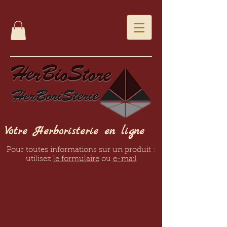
Votre Herboristerie en ligne
Pour toutes informations sur un produit :
utilisez
le formulaire
ou
e-mail