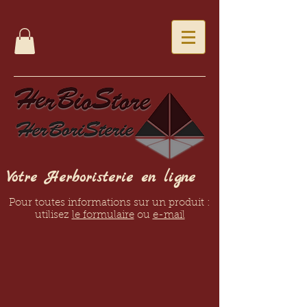
Votre Herboristerie en ligne
Pour toutes informations sur un produit :
utilisez
le formulaire
ou
e-mail