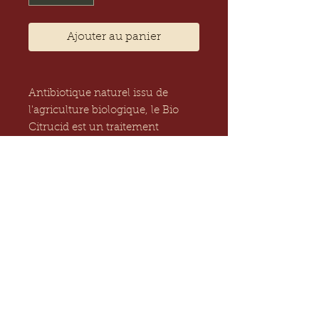
Ajouter au panier
Antibiotique naturel issu de
l'agriculture biologique, le Bio
Citrucid est un traitement
compatible avec l'homéopathie.
Anti infectieux naturel développé
à base d'extrait de pépins de
pamplemousse bio activé (EPP).