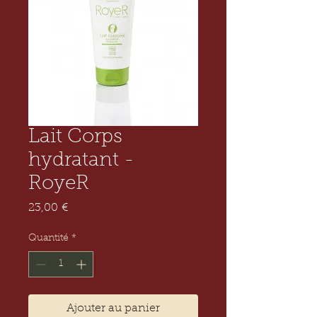
Lait Corps
hydratant -
RoyeR
Prix
23,00 €
Quantité
*
Ajouter au panier