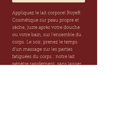
Appliquez le lait corporel RoyeR 
Cosmétique sur peau propre et 
sèche, juste après votre douche 
ou votre bain, sur l’ensemble du 
corps. Le soir, prenez le temps 
d’un massage sur les parties 
fatiguées du corps ; notre lait 
pénètre rapidement, sans laisser 
de film gras. Pour une 
hydratation maximum, appliquez 
la crème corps matin et soir sur 
l’ensemble du corps, en massant 
délicatement jusqu’à pénétration.