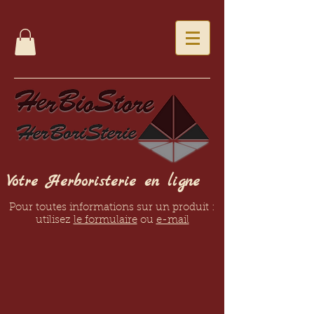
Votre Herboristerie en ligne
Pour toutes informations sur un produit :
utilisez
le formulaire
ou
e-mail