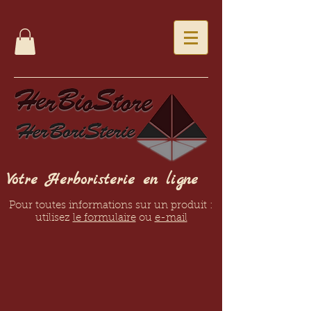
Votre Herboristerie en ligne
Pour toutes informations sur un produit :
utilisez
le formulaire
ou
e-mail