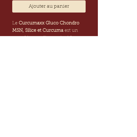
Ajouter au panier
Le
Curcumaxx Gluco Chondro
MSN, Silice et Curcuma
est un
complément alimentaire à base
de plantes, de glucosamine
chondroïtine, MSN et silice de
prêle.