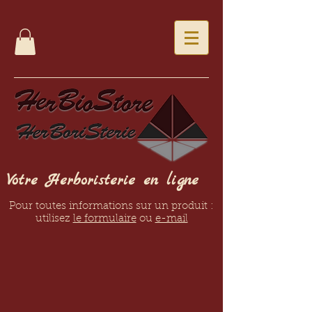
Votre Herboristerie en ligne
Pour toutes informations sur un produit :
utilisez
le formulaire
ou
e-mail