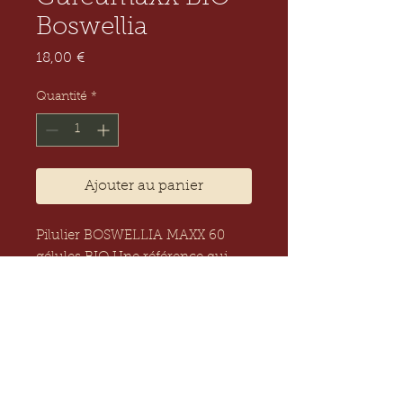
Boswellia
Prix
18,00 €
Quantité
*
Ajouter au panier
Pilulier BOSWELLIA MAXX 60 
gélules BIO Une référence qui 
permet à l’utilisateur de créer des 
synergies selon ses propres 
besoins associé à Curcumaxx. Le 
Boswellia aide à réduire les états 
inflammatoires. Convient au 
protocole Vegan