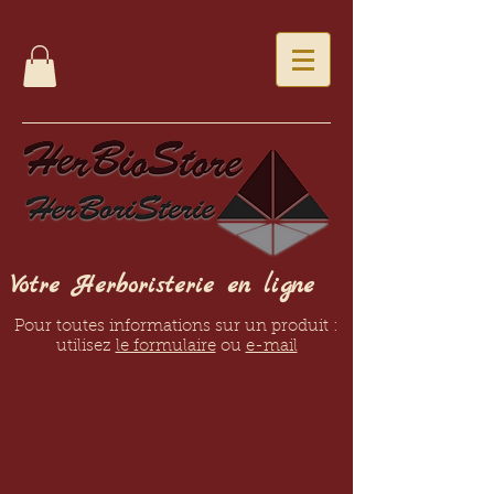
Votre Herboristerie en ligne
Pour toutes informations sur un produit :
utilisez
le formulaire
ou
e-mail