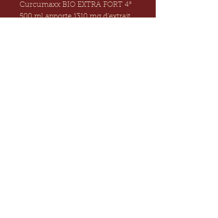
Curcumaxx BIO EXTRA FORT 4° 
500 ml apporte 1310 mg d'extrait 
de Curcuma par jour, associé à 
de la pipérine.
Nous parler
—
+33 684 486 573
Nous écrire