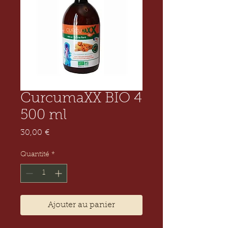
CurcumaXX BIO 4
500 ml
Prix
30,00 €
Quantité
*
Ajouter au panier